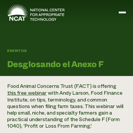
Ir al contenido principal
EVENTOS
Misión y visión
Historia
Desglosando el Anexo F
ATTRA
ATTRA
Abundante Ogallala
Biochar Policy Project
Food Animal Concerns Trust (FACT) is offering
Liderazgo
Pastoreo regenerativo
Gestión empresarial y de riesgos
this free webinar
with Andy Larson, Food Finance
Personal
Tierra para el agua
Cultivos
Institute, on tips, terminology, and common
Regiones
Programa de transición a la asociación orgánica
Energía, herramientas y equipos agrícolas
questions when filing farm taxes. This webinar will
Consejo de Administración
Programa de mejora de la calidad de la lana
Métodos agrícolas y ganaderos
Formación "Armed to Farm
help small, niche, and specialty farmers gain a
Carreras profesionales
Ganadería
Calendario de actos
practical understanding of the Schedule F (Form
Marketing
1040), 'Profit or Loss From Farming.'
Agricultura y ganadería ecológicas
Armados para cultivar