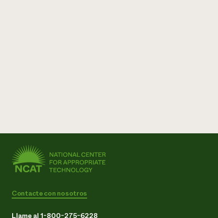
¿Necesit
un exper
Llame a la lí
directa de 
1-800-346-9
Contacte con nosotros
Llame al 1-800-275-6228