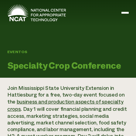
Ir al contenido principal
EVENTOS
Misión y visión
Historia
Specialty Crop Conference
ATTRA
ATTRA
Abundante Ogallala
Biochar Policy Project
Join Mississippi State University Extension in
Liderazgo
Pastoreo regenerativo
Gestión empresarial y de riesgos
Hattiesburg for a free, two-day event focused on
Personal
Tierra para el agua
Cultivos
the
business and production aspects of specialty
Regiones
Programa de transición a la asociación orgánica
Energía, herramientas y equipos agrícolas
crops
. Day 1 will cover financial planning and credit
Consejo de Administración
Programa de mejora de la calidad de la lana
Métodos agrícolas y ganaderos
Formación "Armed to Farm
access, marketing strategies, social media
Carreras profesionales
Ganadería
Calendario de actos
advertising, market channel selection, food safety
Marketing
compliance, and labor management, including the
Agricultura y ganadería ecológicas
Armados para cultivar