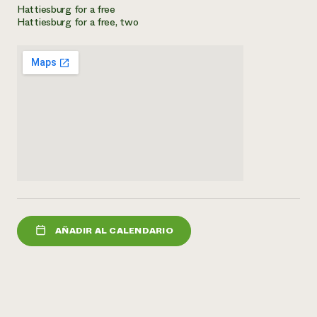
Hattiesburg for a free
Hattiesburg for a free, two
¿Necesit
un exper
Llame a la lí
directa de 
1-800-346-9
AÑADIR AL CALENDARIO