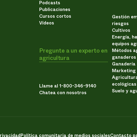
Podcasts
Publicaciones
Cursos cortos
Gestión em
Vídeos
riesgos
Cultivos
Energía, h
equipos ag
Pregunte a un experto en
Métodos ag
agricultura
ganaderos
Ganadería
Marketing
Agricultur
ecológicas
Llame al 1-800-346-9140
Suelo y ag
Chatea con nosotros
privacidad
Política comunitaria de medios sociales
Contacto pa