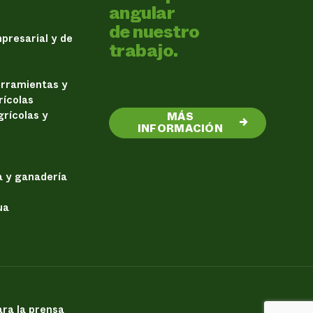
angular
de nuestro
presarial y de
trabajo.
erramientas y
rícolas
rícolas y
MÁS
→
INFORMACIÓN
a y ganadería
ua
ra la prensa