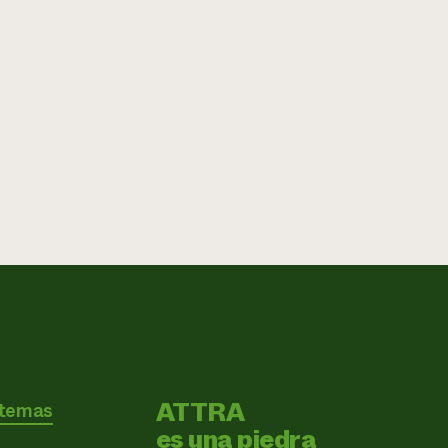
ATTRA
 temas
es una piedra