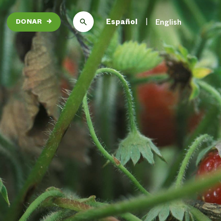
Español
English
DONAR
→