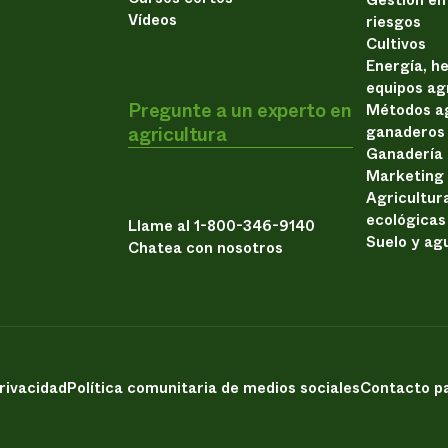
Vídeos
riesgos
Cultivos
Energía, h
equipos ag
Pregunte a un experto en
Métodos ag
agricultura
ganaderos
Ganadería
Marketing
Agricultur
ecológicas
Llame al 1-800-346-9140
Suelo y ag
Chatea con nosotros
privacidad
Política comunitaria de medios sociales
Contacto pa