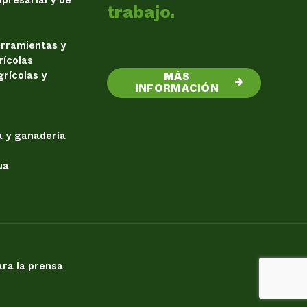
trabajo.
erramientas y
rícolas
rícolas y
MÁS
→
INFORMACIÓN
a y ganadería
ua
ra la prensa