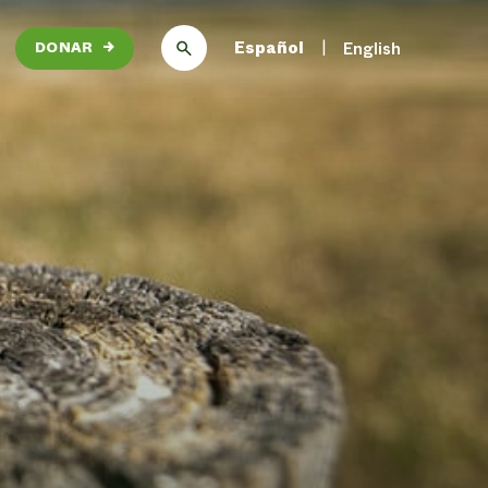
Español
English
DONAR
→