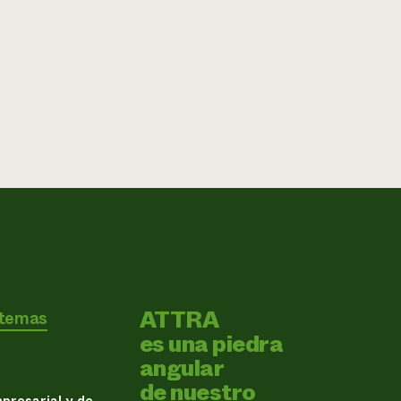
ATTRA
 temas
es una piedra
angular
de nuestro
presarial y de