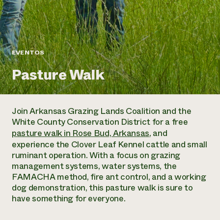
Suelo y agua
Informes anuales y financieros
Asociaciones empresariales
Historias de impacto
Donar
Donaciones planificadas
Latinos en la agricultura
Blog
Sistemas alimentarios locales
Podcasts
EVENTOS
Informe de
Agricultura urbana
Publicaciones
impacto 2024
Las mujeres en la agricultura
Pasture Walk
Boletín
Cursos cortos
Evento anual de reciclaje de productos electrónicos
Consultas de los medios de comunicación
Vídeos
LEER EL INFORME
Join Arkansas Grazing Lands Coalition and the
Programa de descuentos de NorthWestern Energy
Todos
White County Conservation District for a free
Oportunidades de financiación
Servicios energéticos comerciales
contribuyen a la
pasture walk in Rose Bud, Arkansas
, and
Noticias
Servicios energéticos residenciales
resiliencia de la
experience the Clover Leaf Kennel cattle and small
LIHEAP
ruminant operation. With a focus on grazing
comunidad.
Centro de intercambio de información AgriSolar
management systems, water systems, the
DONAR AHORA
Internship Hub
FAMACHA method, fire ant control, and a working
Buscar prácticas
dog demonstration, this pasture walk is sure to
Contratar a un becario
have something for everyone.