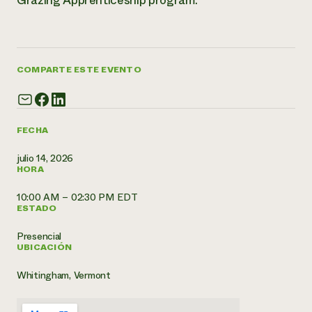
Grazing Apprenticeship program.
¿Necesit
un exper
COMPARTE ESTE EVENTO
Llame a la lí
directa de 
1-800-346-9
FECHA
julio 14, 2026
HORA
10:00 AM – 02:30 PM EDT
ESTADO
Presencial
UBICACIÓN
Whitingham, Vermont