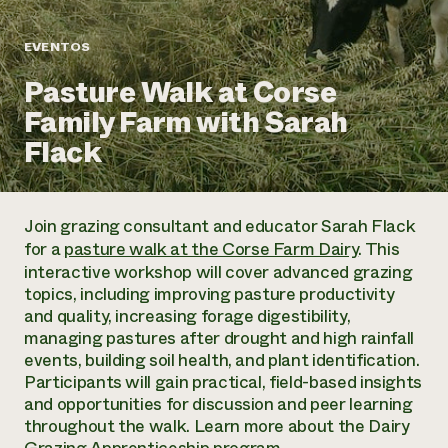
Suelo y agua
Informes anuales y financieros
Asociaciones empresariales
Historias de impacto
Donar
EVENTOS
Donaciones planificadas
Latinos en la agricultura
Pasture Walk at Corse
Blog
Sistemas alimentarios locales
Podcasts
Informe de
Family Farm with Sarah
Agricultura urbana
Publicaciones
impacto 2024
Las mujeres en la agricultura
Flack
Boletín
Cursos cortos
Evento anual de reciclaje de productos electrónicos
Consultas de los medios de comunicación
Vídeos
LEER EL INFORME
Join grazing consultant and educator Sarah Flack
Programa de descuentos de NorthWestern Energy
Todos
for a
pasture walk at the Corse Farm Dairy
. This
Oportunidades de financiación
Servicios energéticos comerciales
contribuyen a la
Noticias
interactive workshop will cover advanced grazing
Servicios energéticos residenciales
resiliencia de la
topics, including improving pasture productivity
LIHEAP
and quality, increasing forage digestibility,
comunidad.
Centro de intercambio de información AgriSolar
managing pastures after drought and high rainfall
DONAR AHORA
Internship Hub
events, building soil health, and plant identification.
Buscar prácticas
Participants will gain practical, field-based insights
Contratar a un becario
and opportunities for discussion and peer learning
throughout the walk. Learn more about the Dairy