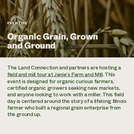
Suelo y agua
Informes anuales y financieros
Asociaciones empresariales
Historias de impacto
Donar
Donaciones planificadas
EVENTOS
Latinos en la agricultura
Blog
Sistemas alimentarios locales
Podcasts
Informe de
Organic Grain, Grown
Agricultura urbana
Publicaciones
impacto 2024
Las mujeres en la agricultura
and Ground
Boletín
Cursos cortos
Evento anual de reciclaje de productos electrónicos
Consultas de los medios de comunicación
Vídeos
LEER EL INFORME
The Land Connection and partners are hosting a
Programa de descuentos de NorthWestern Energy
Todos
field and mill tour at Janie’s Farm and Mill
. This
Oportunidades de financiación
Servicios energéticos comerciales
contribuyen a la
Noticias
event is designed for organic curious farmers,
Servicios energéticos residenciales
resiliencia de la
certified organic growers seeking new markets,
LIHEAP
and anyone looking to work with a miller. This field
comunidad.
Centro de intercambio de información AgriSolar
day is centered around the story of a lifelong Illinois
DONAR AHORA
Internship Hub
farmer who built a regional grain enterprise from
Buscar prácticas
the ground up.
Contratar a un becario