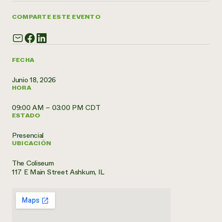
¿Necesit
COMPARTE ESTE EVENTO
un exper
Llame a la lí
FECHA
directa de 
Junio 18, 2026
1-800-346-9
HORA
09:00 AM – 03:00 PM CDT
ESTADO
Presencial
UBICACIÓN
The Coliseum
117 E Main Street Ashkum, IL