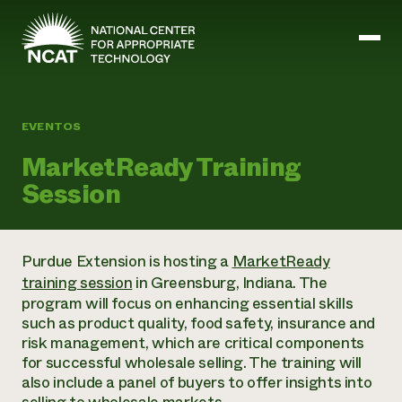
Ir al contenido principal
EVENTOS
Misión y visión
MarketReady Training
Historia
Session
ATTRA
ATTRA
Abundante Ogallala
Biochar Policy Project
Purdue Extension is hosting a
MarketReady
Liderazgo
Pastoreo regenerativo
Gestión empresarial y de riesgos
training session
in Greensburg, Indiana. The
Personal
Tierra para el agua
Cultivos
program w
ill focus on enhancing essential skills
Regiones
Programa de transición a la asociación orgánica
Energía, herramientas y equipos agrícolas
such as product quality, food safety, insurance and
Consejo de Administración
Programa de mejora de la calidad de la lana
Métodos agrícolas y ganaderos
Formación "Armed to Farm
risk management, which are critical components
Carreras profesionales
Ganadería
Calendario de actos
for successful wholesale selling. The training will
Marketing
also include a panel of buyers to offer insights into
Agricultura y ganadería ecológicas
Armados para cultivar