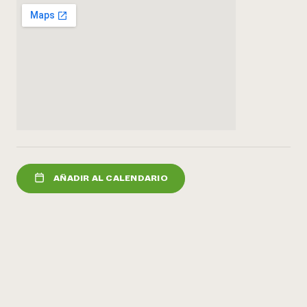
¿Necesit
un exper
Llame a la lí
directa de 
1-800-346-9
AÑADIR AL CALENDARIO