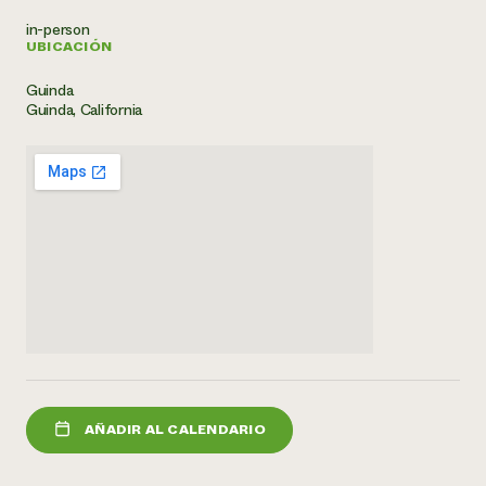
in-person
¿Necesit
UBICACIÓN
un exper
Guinda
Guinda, California
Llame a la lí
directa de 
1-800-346-9
AÑADIR AL CALENDARIO