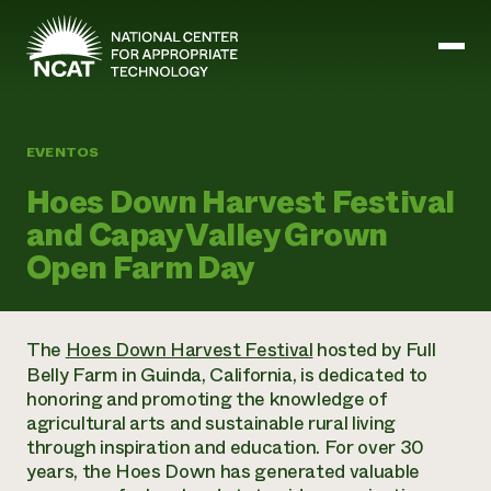
Ir al contenido principal
EVENTOS
Misión y visión
Hoes Down Harvest Festival
Historia
and Capay Valley Grown
ATTRA
Open Farm Day
ATTRA
Abundante Ogallala
Biochar Policy Project
Liderazgo
Pastoreo regenerativo
Gestión empresarial y de riesgos
The
Hoes Down Harvest Festival
hosted by Full
Personal
Tierra para el agua
Cultivos
Regiones
Belly Farm in Guinda, California, is dedicated to
Programa de transición a la asociación orgánica
Energía, herramientas y equipos agrícolas
Consejo de Administración
honoring and promoting the knowledge of
Programa de mejora de la calidad de la lana
Métodos agrícolas y ganaderos
Formación "Armed to Farm
Carreras profesionales
agricultural arts and sustainable rural living
Ganadería
Calendario de actos
through inspiration and education. For over 30
Marketing
years, the Hoes Down has generated valuable
Agricultura y ganadería ecológicas
Armados para cultivar