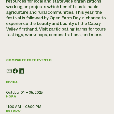
resources for local and statewide organizations
Suelo y agua
Informes anuales y financieros
Asociaciones empresariales
working on projects which benefit sustainable
Historias de impacto
Donar
agriculture and rural communities. This year, the
Donaciones planificadas
festival is followed by Open Farm Day, a chance to
Latinos en la agricultura
Blog
experience the beauty and bounty of the Capay
Sistemas alimentarios locales
Podcasts
Informe de
Valley firsthand. Visit participating farms for tours,
Agricultura urbana
Publicaciones
tastings, workshops, demonstrations, and more.
impacto 2024
Las mujeres en la agricultura
Boletín
Cursos cortos
Evento anual de reciclaje de productos electrónicos
Consultas de los medios de comunicación
Vídeos
LEER EL INFORME
COMPARTE ESTE EVENTO
Programa de descuentos de NorthWestern Energy
Todos
Oportunidades de financiación
Servicios energéticos comerciales
contribuyen a la
Noticias
Servicios energéticos residenciales
resiliencia de la
LIHEAP
comunidad.
FECHA
Centro de intercambio de información AgriSolar
DONAR AHORA
Internship Hub
October 04 – 05, 2025
Buscar prácticas
HORA
Contratar a un becario
11:00 AM – 03:00 PM
ESTADO