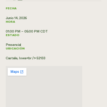
¿Necesit
FECHA
un exper
Junio 14, 2026
HORA
Llame a la lí
01:00 PM – 05:00 PM CDT
directa de 
ESTADO
1-800-346-9
Presencial
UBICACIÓN
Castalia, Iowa<br /> 52133