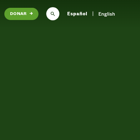
Español
English
DONAR
→