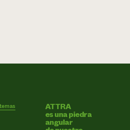
ATTRA
 temas
es una piedra
angular