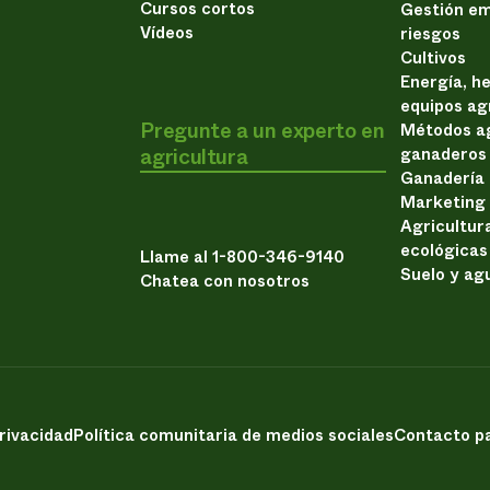
Cursos cortos
Gestión em
Vídeos
riesgos
Cultivos
Energía, h
equipos ag
Pregunte a un experto en
Métodos ag
agricultura
ganaderos
Ganadería
Marketing
Agricultur
ecológicas
Llame al 1-800-346-9140
Suelo y ag
Chatea con nosotros
privacidad
Política comunitaria de medios sociales
Contacto pa