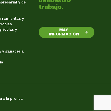
de nuestro
presarial y de
trabajo.
erramientas y
rícolas
rícolas y
MÁS
→
INFORMACIÓN
a y ganadería
ua
ra la prensa