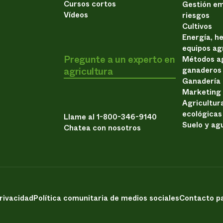
Cursos cortos
Gestión em
Vídeos
riesgos
Cultivos
Energía, h
equipos ag
Pregunte a un experto en
Métodos ag
agricultura
ganaderos
Ganadería
Marketing
Agricultur
ecológicas
Llame al 1-800-346-9140
Suelo y ag
Chatea con nosotros
privacidad
Política comunitaria de medios sociales
Contacto pa