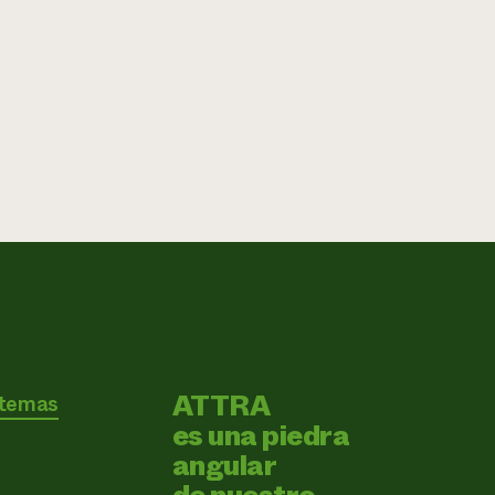
ATTRA
 temas
es una piedra
angular