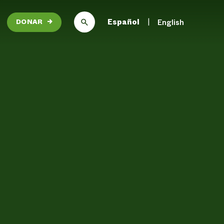
Español
English
DONAR
→