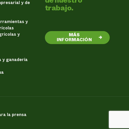
de nuestro
presarial y de
trabajo.
erramientas y
rícolas
rícolas y
MÁS
→
INFORMACIÓN
a y ganadería
ua
ra la prensa