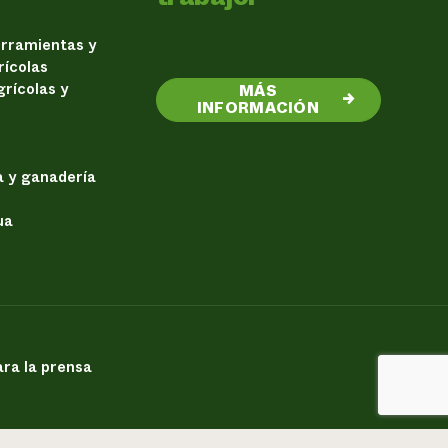
erramientas y
rícolas
rícolas y
MÁS
→
INFORMACIÓN
a y ganadería
ua
ra la prensa