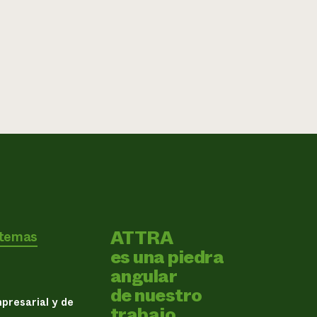
ATTRA
 temas
es una piedra
angular
de nuestro
presarial y de
trabajo.