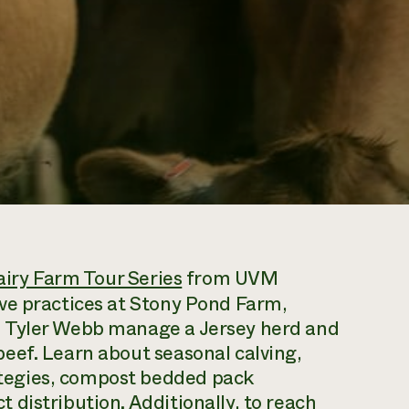
iry Farm Tour Series
from UVM
ve practices at Stony Pond Farm,
d Tyler Webb manage a Jersey herd and
eef. Learn about seasonal calving,
tegies, compost bedded pack
distribution. Additionally, to reach