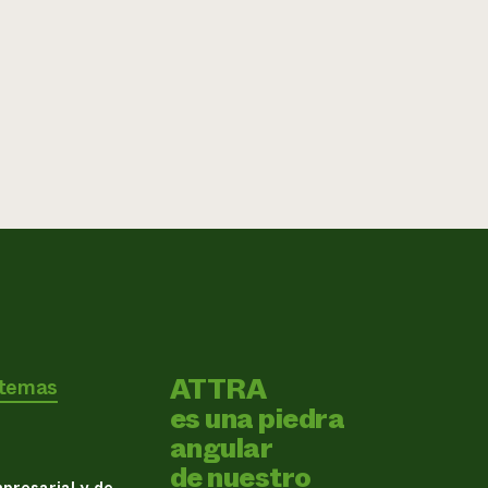
ATTRA
 temas
es una piedra
angular
de nuestro
presarial y de