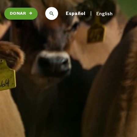
Español
English
DONAR
→