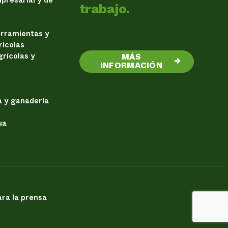
trabajo.
erramientas y
rícolas
rícolas y
MÁS
→
INFORMACIÓN
a y ganadería
ua
ra la prensa