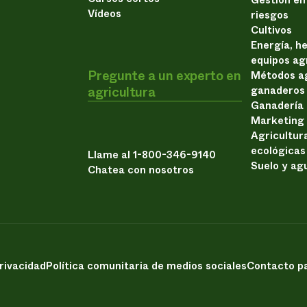
Vídeos
riesgos
Cultivos
Energía, h
equipos ag
Pregunte a un experto en
Métodos ag
agricultura
ganaderos
Ganadería
Marketing
Agricultur
ecológicas
Llame al 1-800-346-9140
Suelo y ag
Chatea con nosotros
privacidad
Política comunitaria de medios sociales
Contacto pa