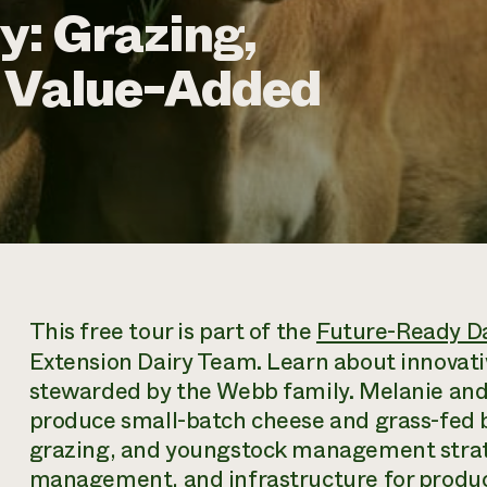
y: Grazing,
d Value-Added
This free tour is part of the
Future-Ready Da
Extension Dairy Team. Learn about innovati
stewarded by the Webb family. Melanie an
produce small-batch cheese and grass-fed b
grazing, and youngstock management stra
management, and infrastructure for product 