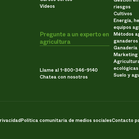
Vídeos
riesgos
Cultivos
Energía, h
equipos ag
Pregunte a un experto en
Métodos ag
agricultura
ganaderos
Ganadería
Marketing
Agricultur
ecológicas
Llame al 1-800-346-9140
Suelo y ag
Chatea con nosotros
privacidad
Política comunitaria de medios sociales
Contacto pa