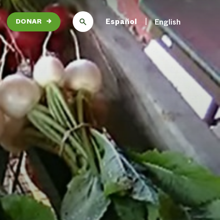
Español
English
DONAR
→