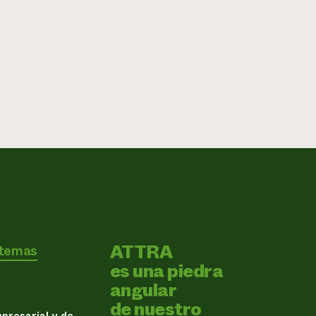
ATTRA
 temas
es una piedra
angular
de nuestro
presarial y de