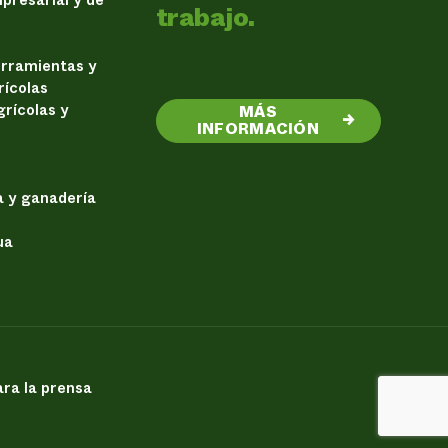
trabajo.
erramientas y
rícolas
rícolas y
MÁS
→
INFORMACIÓN
a y ganadería
ua
ra la prensa