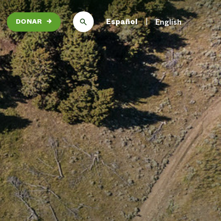
Español
English
DONAR
→