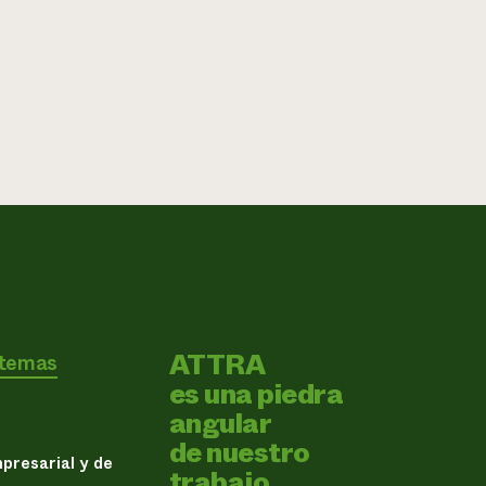
ATTRA
 temas
es una piedra
angular
de nuestro
presarial y de
trabajo.