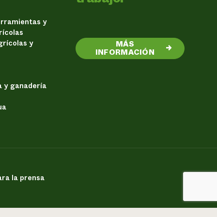
erramientas y
rícolas
rícolas y
MÁS
→
INFORMACIÓN
a y ganadería
ua
ra la prensa