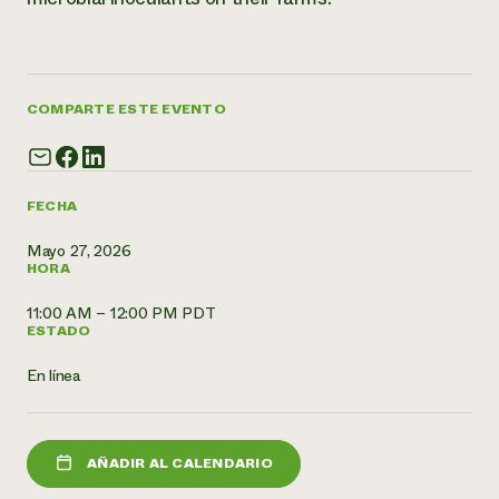
¿Necesit
un exper
COMPARTE ESTE EVENTO
Llame a la lí
directa de 
1-800-346-9
FECHA
Mayo 27, 2026
HORA
11:00 AM – 12:00 PM PDT
ESTADO
En línea
AÑADIR AL CALENDARIO