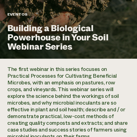
Suelo y agua
Informes anuales y financieros
Asociaciones empresariales
Historias de impacto
Donar
EVENTOS
Donaciones planificadas
Latinos en la agricultura
Building a Biological
Blog
Sistemas alimentarios locales
Podcasts
Informe de
Powerhouse in Your Soil
Agricultura urbana
Publicaciones
impacto 2024
Las mujeres en la agricultura
Webinar Series
Boletín
Cursos cortos
Evento anual de reciclaje de productos electrónicos
Consultas de los medios de comunicación
Vídeos
LEER EL INFORME
The first webinar in this series focuses on
Programa de descuentos de NorthWestern Energy
Todos
Practical Processes for Cultivating Beneficial
Oportunidades de financiación
Servicios energéticos comerciales
contribuyen a la
Microbes, with an emphasis on pastures, row
Noticias
Servicios energéticos residenciales
crops, and vineyards. This webinar series will
resiliencia de la
LIHEAP
explore the science behind the workings of soil
comunidad.
Centro de intercambio de información AgriSolar
microbes, and why microbial inoculants are so
DONAR AHORA
Internship Hub
effective in plant and soil health; describe and / or
Buscar prácticas
demonstrate practical, low-cost methods of
Contratar a un becario
creating quality composts and extracts; and share
case studies and success stories of farmers using
microbial inoculants on their farms.