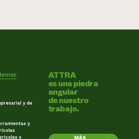
ATTRA
 temas
es una piedra
angular
de nuestro
presarial y de
trabajo.
erramientas y
rícolas
rícolas y
MÁS