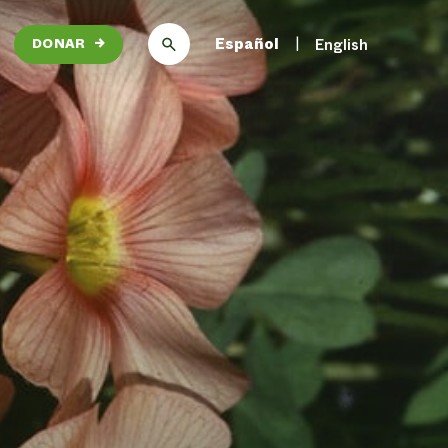
Español
English
DONAR
→