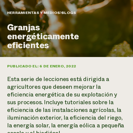
Suelo y agua
Informes anuales y financieros
Asociaciones empresariales
Historias de impacto
Donar
HERRAMIENTAS Y MEDIOS
BLOGS
Donaciones planificadas
Latinos en la agricultura
Granjas
Blog
Sistemas alimentarios locales
Podcasts
Informe de
energéticamente
Agricultura urbana
Publicaciones
impacto 2024
Las mujeres en la agricultura
eficientes
Boletín
Cursos cortos
Evento anual de reciclaje de productos electrónicos
Consultas de los medios de comunicación
Vídeos
LEER EL INFORME
PUBLICADO EL: 6 DE ENERO, 2022
Programa de descuentos de NorthWestern Energy
Todos
Oportunidades de financiación
Esta serie de lecciones está dirigida a
Servicios energéticos comerciales
contribuyen a la
Noticias
Servicios energéticos residenciales
agricultores que deseen mejorar la
resiliencia de la
LIHEAP
eficiencia energética de su explotación y
comunidad.
Centro de intercambio de información AgriSolar
sus procesos. Incluye tutoriales sobre la
DONAR AHORA
Internship Hub
eficiencia de las instalaciones agrícolas, la
Buscar prácticas
iluminación exterior, la eficiencia del riego,
Contratar a un becario
la energía solar, la energía eólica a pequeña