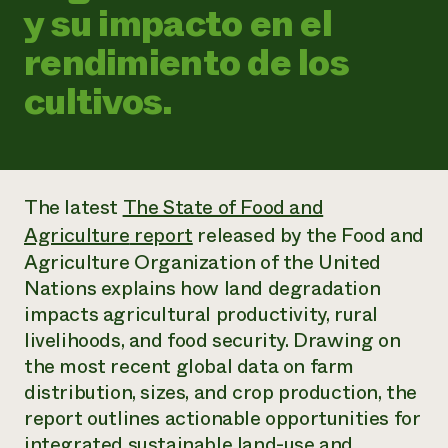
Suelo y agua
y su impacto en el
Informes anuales y financieros
Asociaciones empresariales
Historias de impacto
Donar
rendimiento de los
Donaciones planificadas
Latinos en la agricultura
Blog
cultivos.
Sistemas alimentarios locales
Podcasts
Informe de
Agricultura urbana
Publicaciones
impacto 2024
Las mujeres en la agricultura
Boletín
Cursos cortos
Evento anual de reciclaje de productos electrónicos
Consultas de los medios de comunicación
Vídeos
LEER EL INFORME
The latest
The State of Food and
Agriculture
report
released by the Food and
Programa de descuentos de NorthWestern Energy
Todos
Oportunidades de financiación
Agriculture Organization of the United
Servicios energéticos comerciales
contribuyen a la
Noticias
Nations explains how land degradation
Servicios energéticos residenciales
resiliencia de la
LIHEAP
impacts agricultural productivity, rural
comunidad.
Centro de intercambio de información AgriSolar
livelihoods, and food security. Drawing on
DONAR AHORA
Internship Hub
the most recent global data on farm
Buscar prácticas
distribution, sizes, and crop production, the
Contratar a un becario
report outlines actionable opportunities for
integrated sustainable land-use and