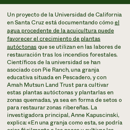
Suelo y agua
Informes anuales y financieros
Asociaciones empresariales
Historias de impacto
Donar
Un proyecto de la Universidad de California
Donaciones planificadas
en Santa Cruz está documentando cómo
el
Latinos en la agricultura
Blog
Sistemas alimentarios locales
agua procedente de la acuicultura puede
Podcasts
Informe de
Agricultura urbana
Publicaciones
favorecer el crecimiento de plantas
impacto 2024
Las mujeres en la agricultura
Boletín
Cursos cortos
autóctonas
que se utilizan en las labores de
Evento anual de reciclaje de productos electrónicos
Consultas de los medios de comunicación
Vídeos
LEER EL INFORME
restauración tras los incendios forestales.
Científicos de la universidad se han
asociado con Pie Ranch, una granja
Programa de descuentos de NorthWestern Energy
Todos
Oportunidades de financiación
educativa situada en Pescadero, y con
Servicios energéticos comerciales
contribuyen a la
Noticias
Servicios energéticos residenciales
Amah Mutsun Land Trust para cultivar
resiliencia de la
LIHEAP
estas plantas autóctonas y plantarlas en
comunidad.
Centro de intercambio de información AgriSolar
zonas quemadas, ya sea en forma de setos o
DONAR AHORA
Internship Hub
para restaurar zonas ribereñas. La
Buscar prácticas
investigadora principal, Anne Kapuscinski,
Contratar a un becario
explica: «En una granja como esta, se podría