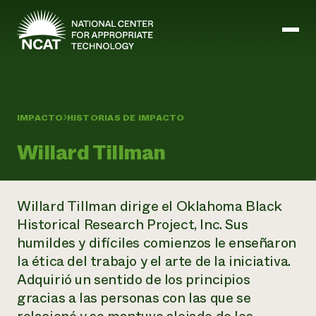
Ir al contenido principal
IMPACTO
HISTORIAS DE IMPACTO
Misión y visión
Historia
Willard Tillman
ATTRA
ATTRA
Abundante Ogallala
Biochar Policy Project
Willard Tillman dirige
el
Oklahoma Black
Liderazgo
Pastoreo regenerativo
Gestión empresarial y de riesgos
Historical Research Project, Inc.
Sus
Personal
Tierra para el agua
Cultivos
Regiones
humildes y difíciles comienzos le enseñaron
Programa de transición a la asociación orgánica
Energía, herramientas y equipos agrícolas
Consejo de Administración
Programa de mejora de la calidad de la lana
la ética del trabajo y el arte de la iniciativa.
Métodos agrícolas y ganaderos
Formación "Armed to Farm
Carreras profesionales
Ganadería
Calendario de actos
Adquirió un sentido de los principios
Marketing
gracias a las personas con las que se
Agricultura y ganadería ecológicas
Armados para cultivar