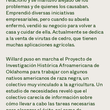
relacionó y se mantuvo alejado de los
Suelo y agua
Informes anuales y financieros
problemas y de quienes los causaban.
Asociaciones empresariales
Historias de impacto
Donar
Emprendió diversas iniciativas
Donaciones planificadas
empresariales, pero cuando su abuela
Latinos en la agricultura
Blog
Sistemas alimentarios locales
enfermó, vendió su negocio para volver a
Podcasts
Informe de
Agricultura urbana
Publicaciones
casa y cuidar de ella. Actualmente se dedica
impacto 2024
Las mujeres en la agricultura
Boletín
Cursos cortos
a la venta de virutas de cedro, que tienen
Evento anual de reciclaje de productos electrónicos
Consultas de los medios de comunicación
Vídeos
muchas aplicaciones agrícolas.
LEER EL INFORME
Willard puso en marcha el Proyecto de
Programa de descuentos de NorthWestern Energy
Todos
Oportunidades de financiación
Investigación Histórica Afroamericana de
Servicios energéticos comerciales
contribuyen a la
Noticias
Servicios energéticos residenciales
Oklahoma para trabajar con algunos
resiliencia de la
LIHEAP
nativos americanos de raza negra, un
comunidad.
Centro de intercambio de información AgriSolar
colectivo muy vinculado a la agricultura. Un
DONAR AHORA
Internship Hub
estudio de necesidades reveló que el
Buscar prácticas
colectivo carecía de información sobre
Contratar a un becario
cómo llevar a cabo las tareas necesarias