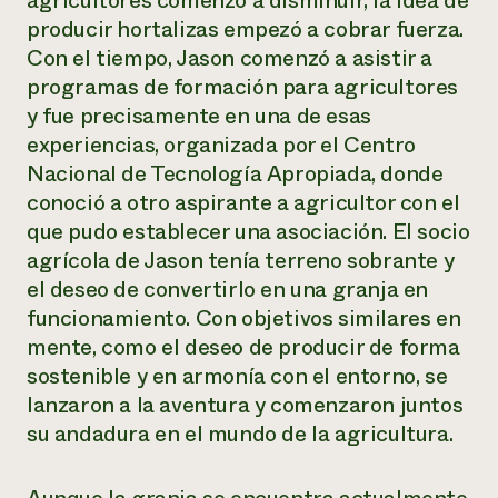
agricultores comenzó a disminuir, la idea de
Suelo y agua
Informes anuales y financieros
producir hortalizas empezó a cobrar fuerza.
Asociaciones empresariales
Historias de impacto
Donar
Con el tiempo, Jason comenzó a asistir a
Donaciones planificadas
programas de formación para agricultores
Latinos en la agricultura
Blog
Sistemas alimentarios locales
y fue precisamente en una de esas
Podcasts
Informe de
Agricultura urbana
Publicaciones
experiencias, organizada por el Centro
impacto 2024
Las mujeres en la agricultura
Boletín
Cursos cortos
Nacional de Tecnología Apropiada, donde
Evento anual de reciclaje de productos electrónicos
Consultas de los medios de comunicación
Vídeos
conoció a otro aspirante a agricultor con el
LEER EL INFORME
que pudo establecer una asociación. El socio
agrícola de Jason tenía terreno sobrante y
Programa de descuentos de NorthWestern Energy
Todos
Oportunidades de financiación
el deseo de convertirlo en una granja en
Servicios energéticos comerciales
contribuyen a la
Noticias
funcionamiento. Con objetivos similares en
Servicios energéticos residenciales
resiliencia de la
LIHEAP
mente, como el deseo de producir de forma
comunidad.
Centro de intercambio de información AgriSolar
sostenible y en armonía con el entorno, se
DONAR AHORA
Internship Hub
lanzaron a la aventura y comenzaron juntos
Buscar prácticas
su andadura en el mundo de la agricultura.
Contratar a un becario