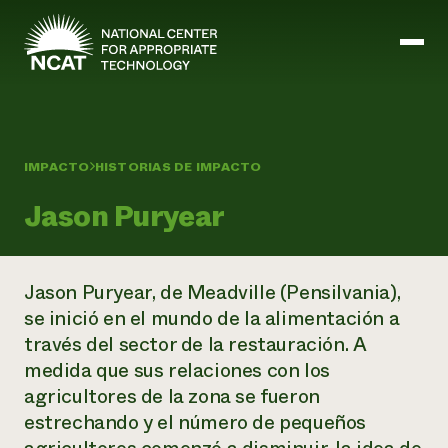
Ir al contenido principal
IMPACTO
HISTORIAS DE IMPACTO
Misión y visión
Historia
Jason Puryear
ATTRA
ATTRA
Abundante Ogallala
Biochar Policy Project
Jason Puryear, de Meadville (Pensilvania),
Liderazgo
Pastoreo regenerativo
Gestión empresarial y de riesgos
se inició en el mundo de la alimentación a
Personal
Tierra para el agua
Cultivos
Regiones
través del sector de la restauración. A
Programa de transición a la asociación orgánica
Energía, herramientas y equipos agrícolas
Consejo de Administración
Programa de mejora de la calidad de la lana
medida que sus relaciones con los
Métodos agrícolas y ganaderos
Formación "Armed to Farm
Carreras profesionales
Ganadería
Calendario de actos
agricultores de la zona se fueron
Marketing
estrechando y el número de pequeños
Agricultura y ganadería ecológicas
Armados para cultivar