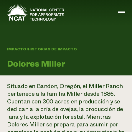
Ir al contenido principal
IMPACTO
HISTORIAS DE IMPACTO
Misión y visión
Historia
Dolores Miller
ATTRA
ATTRA
Abundante Ogallala
Biochar Policy Project
Situado en Bandon, Oregón, el Miller Ranch
Liderazgo
Pastoreo regenerativo
Gestión empresarial y de riesgos
pertenece a la familia Miller desde 1886.
Personal
Tierra para el agua
Cultivos
Regiones
Cuentan con 300 acres en producción y se
Programa de transición a la asociación orgánica
Energía, herramientas y equipos agrícolas
Consejo de Administración
Programa de mejora de la calidad de la lana
dedican a la cría de ovejas, la producción de
Métodos agrícolas y ganaderos
Formación "Armed to Farm
Carreras profesionales
Ganadería
Calendario de actos
lana y la explotación forestal. Mientras
Marketing
Dolores Miller se prepara para asumir por
Agricultura y ganadería ecológicas
Armados para cultivar