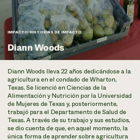
Suelo y agua
Informes anuales y financieros
Asociaciones empresariales
Historias de impacto
Donar
Donaciones planificadas
Latinos en la agricultura
Blog
Sistemas alimentarios locales
IMPACTO
HISTORIAS DE IMPACTO
Podcasts
Informe de
Agricultura urbana
Publicaciones
impacto 2024
Las mujeres en la agricultura
Diann Woods
Boletín
Cursos cortos
Evento anual de reciclaje de productos electrónicos
Consultas de los medios de comunicación
Vídeos
LEER EL INFORME
Diann Woods lleva 22 años dedicándose a la
Programa de descuentos de NorthWestern Energy
Todos
Oportunidades de financiación
agricultura en el condado de Wharton,
Servicios energéticos comerciales
contribuyen a la
Noticias
Texas. Se licenció en Ciencias de la
Servicios energéticos residenciales
resiliencia de la
Alimentación y Nutrición por la Universidad
LIHEAP
comunidad.
Centro de intercambio de información AgriSolar
de Mujeres de Texas y, posteriormente,
DONAR AHORA
Internship Hub
trabajó para el Departamento de Salud de
Buscar prácticas
Texas. A través de su trabajo y sus estudios,
Contratar a un becario
se dio cuenta de que, en aquel momento, la
única forma de aprender sobre agricultura