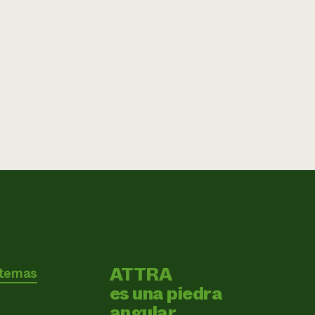
ATTRA
 temas
es una piedra
angular