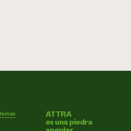
ATTRA
 temas
es una piedra
angular